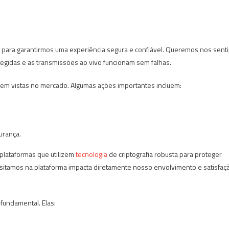
s
l para garantirmos uma experiência segura e confiável. Queremos nos senti
gidas e as transmissões ao vivo funcionam sem falhas.
bem vistas no mercado. Algumas ações importantes incluem:
urança.
plataformas que utilizem
tecnologia
de criptografia robusta para proteger
sitamos na plataforma impacta diretamente nosso envolvimento e satisfaç
ndamental. Elas: