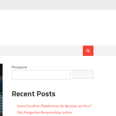
Pesquisar
Pesquisar
Recent Posts
Como Escolher Plataformas de Apostas ao Vivo?
Oito Perguntas Respondidas sobre