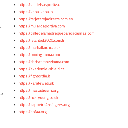
https://valdelsasportiva.it
https://kana-kana.jp
https://tarjetarojadirecta.com.es
https://mujerdeportiva.com
r
https://calledelamadrequeparioacasillas.com
https://istanbul2020.com.tr
https://martialtaichi.co.uk
https://boxing-mma.com
https://chriscamozzimma.com
https://akademie-shield.cz
https://fightordie.it
https://karateweb.sk
https://mastudiesrn.org
ão
https://rick-young.co.uk
https://capoeira4refugees.org
https://ahfaa.org